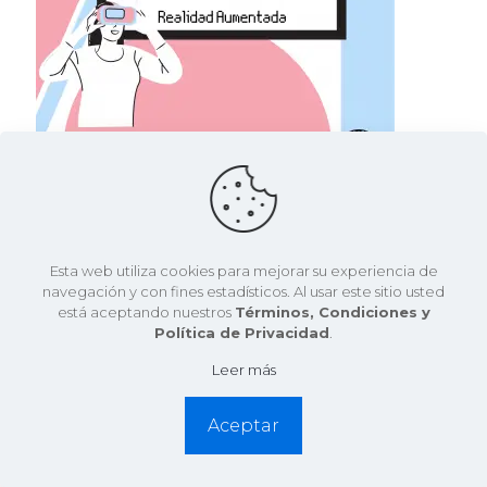
CEET
el
5 mayo, 2021
Posicionamiento: Realidad Virtual y Realidad
Aumentada
Esta web utiliza cookies para mejorar su experiencia de
navegación y con fines estadísticos. Al usar este sitio usted
Estudiando el sector nos dimos cuenta de que: Hay
está aceptando nuestros
Términos, Condiciones y
una disrupción en modelos de negocio, e-Sports y
Política de Privacidad
.
medicina Se realizan torneos online utilizando
únicamente VR (Onward).
[…]
Leer más
2
Leer más
Aceptar