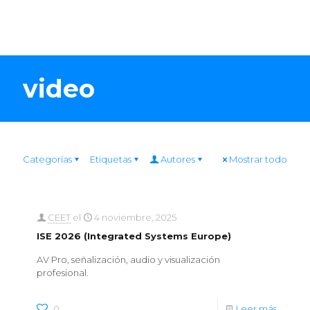
video
Categorías
Etiquetas
Autores
Mostrar todo
CEET
el
4 noviembre, 2025
ISE 2026 (Integrated Systems Europe)
AV Pro, señalización, audio y visualización
profesional.
0
Leer más