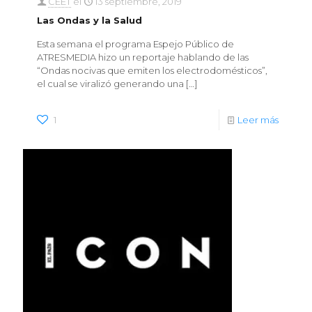
CEET
el
13 septiembre, 2019
Las Ondas y la Salud
Esta semana el programa Espejo Público de
ATRESMEDIA hizo un reportaje hablando de las
“Ondas nocivas que emiten los electrodomésticos”,
el cual se viralizó generando una
[…]
1
Leer más