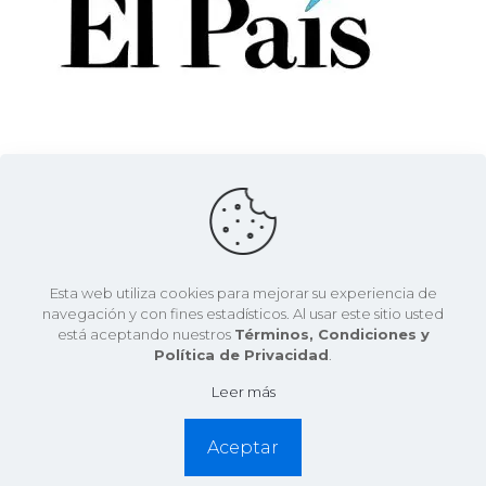
CEET
el
10 enero, 2017
Comunicado oficial del CEET sobre el artículo
del Sr. Frédéric Beigbeder
Esta web utiliza cookies para mejorar su experiencia de
navegación y con fines estadísticos. Al usar este sitio usted
Desde el CEET creemos que las palabras del Sr.
está aceptando nuestros
Términos, Condiciones y
Frédéric Beigbeder son hirientes para la comunidad
Política de Privacidad
.
estudiantil que estudia o trabaja en algoritmos TIC.
Por este
[…]
Leer más
0
Leer más
Aceptar