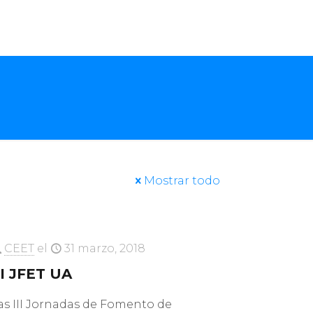
Mostrar todo
CEET
el
31 marzo, 2018
II JFET UA
as III Jornadas de Fomento de