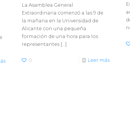
E
La Asamblea General
a
Extraordinaria comenzó a las 9 de
d
la mañana en la Universidad de
n
Alicante con una pequeña
formación de una hora para los
e
representantes
[…]
0
Leer más
ás