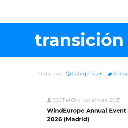
transición
Filtrar por
Categorías
Etiqu
CEET
el
4 noviembre, 2025
WindEurope Annual Event
2026 (Madrid)