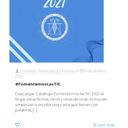
Comisión Telemática y Prensa
el
6 diciembre,
2021
#FomentemosLasTIC
Descargar Catálogo Fomentemos las TIC 2021 Al
llegar estas fechas, niños y niñas de todo el mundo
empiezan a escribir una carta que llenan con
palabras,
[…]
9
Leer más