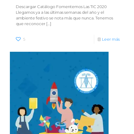
Descargar Catálogo Fomentemos Las TIC 2020
Llegamos ya a las últimas semanas del año y el
ambiente festivo se nota más que nunca. Tenemos
que reconocer
[…]
5
Leer más