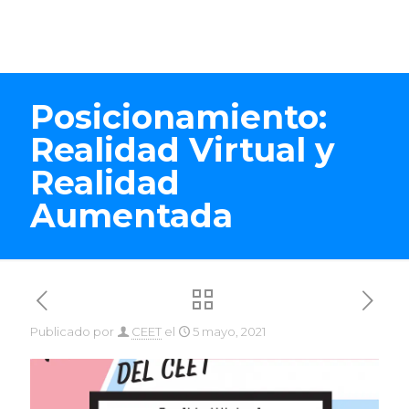
Posicionamiento:
Realidad Virtual y
Realidad
Aumentada
Publicado por
CEET
el
5 mayo, 2021