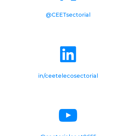
@CEETsectorial
in/ceetelecosectorial