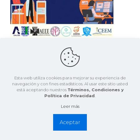
CEET
el
24 mayo, 2021
Posicionamiento Intersectorial: Open Access
Esta web utiliza cookies para mejorar su experiencia de
¿Es el Open Access un derecho? El acceso libre a la
navegación y con fines estadísticos. Al usar este sitio usted
investigación se lleva reclamando desde hace dos
está aceptando nuestros
Términos, Condiciones y
décadas, pero ¿hemos avanzado lo suficiente? ¡Este
Política de Privacidad
.
posicionamiento
[…]
Leer más
3
Leer más
Aceptar