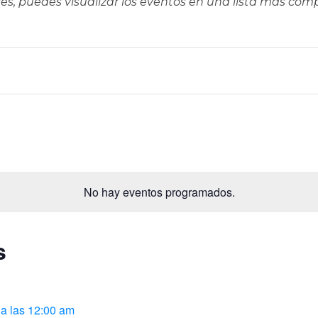
ieres, puedes visualizar los eventos en una lista más co
No hay eventos programados.
s
6 a las 12:00 am