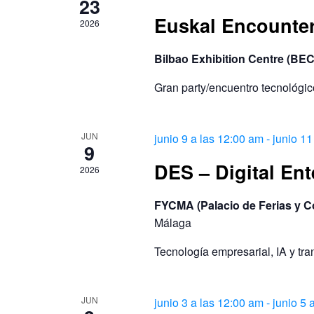
23
Eventos
Euskal Encounter
2026
Bilbao Exhibition Centre (BE
Gran party/encuentro tecnológi
JUN
junio 9 a las 12:00 am
-
junio 11
9
DES – Digital En
2026
FYCMA (Palacio de Ferias y 
Málaga
Tecnología empresarial, IA y tra
JUN
junio 3 a las 12:00 am
-
junio 5 