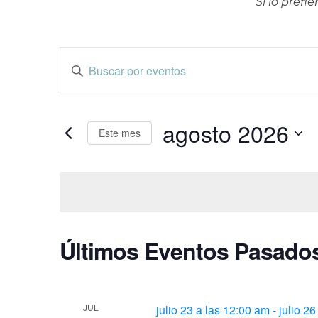
Si lo pref
Navegación
Introduce
la
de
palabra
clave.
agosto 2026
búsqueda
Este mes
Busca
Selecciona
Eventos
y
la
para
fecha.
la
vistas
palabra
clave.
Calendario
Últimos Eventos Pasado
de
de
Eventos
JUL
julio 23 a las 12:00 am
-
julio 2