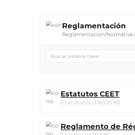
Reglamentación
Reglamentación/Normativa in
Estatutos CEET
1 archivo(s)
183.30 KB
Reglamento de Ré