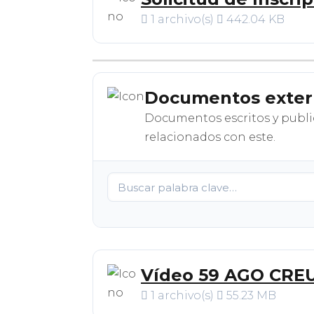
1 archivo(s)
442.04 KB
Documentos exter
Documentos escritos y publi
relacionados con este.
Vídeo 59 AGO CREU
1 archivo(s)
55.23 MB