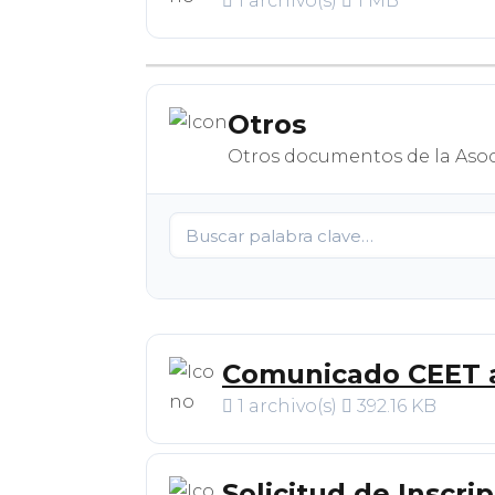
1 archivo(s)
1 MB
Otros
Otros documentos de la Asoci
Comunicado CEET ar
1 archivo(s)
392.16 KB
Solicitud de Inscri