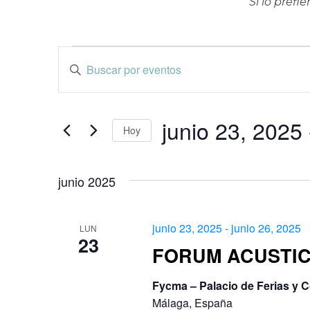
Si lo pref
Eventos
Navegación
Introduce
la
de
palabra
clave.
junio 23, 2025
 
búsqueda
Hoy
Busca
Selecciona
Eventos
y
la
para
junio 2025
fecha.
la
vistas
palabra
junio 23, 2025
-
junio 26, 2025
LUN
clave.
23
de
FORUM ACUSTIC
Eventos
Fycma – Palacio de Ferias y 
Málaga, España