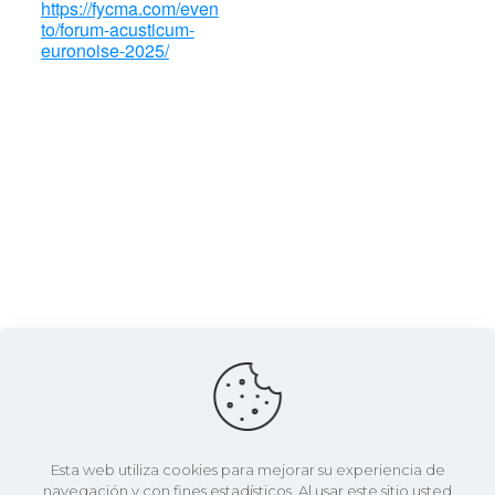
https://fycma.com/even
to/forum-acusticum-
euronoise-2025/
LOCAL
Fycma – Palacio de Ferias y Congresos de
Esta web utiliza cookies para mejorar su experiencia de
Málaga.
navegación y con fines estadísticos. Al usar este sitio usted