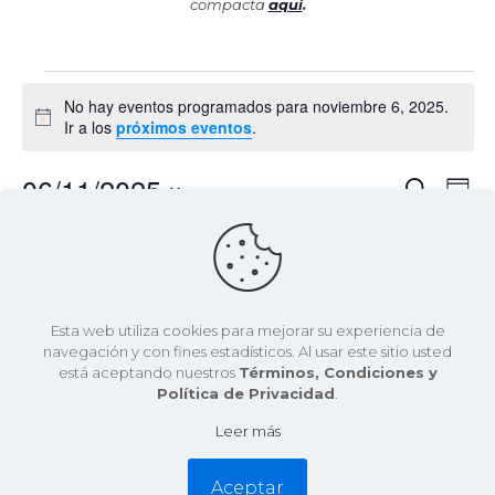
compacta
aquí
.
Eventos
No hay eventos programados para noviembre 6, 2025.
en
Aviso
Ir a los
próximos eventos
.
noviembre
06/11/2025
Nav
Naveg
Buscar
Día
6,
de
de
Selecciona
vist
la
2025
de
búsqu
fecha.
Día anterior
Siguiente día
Eve
y
vistas
Esta web utiliza cookies para mejorar su experiencia de
Suscribirse al calendario
navegación y con fines estadísticos. Al usar este sitio usted
de
está aceptando nuestros
Términos, Condiciones y
Política de Privacidad
.
Evento
Leer más
Aceptar