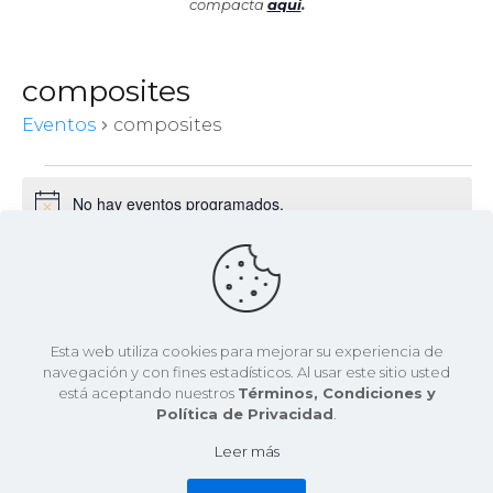
compacta
aquí
.
composites
Eventos
composites
Eventos
No hay eventos programados.
Aviso
en
agosto
08/08/2026
Nav
Naveg
Buscar
Día
de
8,
de
Selecciona
vist
la
2026
de
búsqu
fecha.
Siguiente día
Día anterior
Eve
Esta web utiliza cookies para mejorar su experiencia de
y
navegación y con fines estadísticos. Al usar este sitio usted
está aceptando nuestros
Términos, Condiciones y
vistas
Política de Privacidad
.
Suscribirse al calendario
de
Leer más
Evento