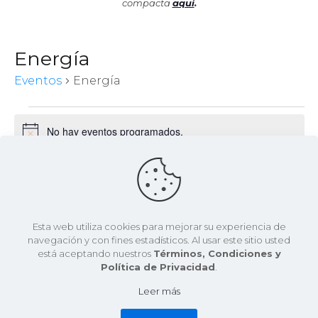
compacta
aquí
.
Energía
Eventos
Energía
Eventos
No hay eventos programados.
Aviso
Próximos
Nav
Naveg
Buscar
List
de
de
Selecciona
vist
la
de
búsqu
fecha.
Eventos
Hoy
siguiente(s)
Eventos
anterior(es)
Eve
Esta web utiliza cookies para mejorar su experiencia de
y
navegación y con fines estadísticos. Al usar este sitio usted
está aceptando nuestros
Términos, Condiciones y
vistas
Política de Privacidad
.
Suscribirse al calendario
de
Leer más
Evento