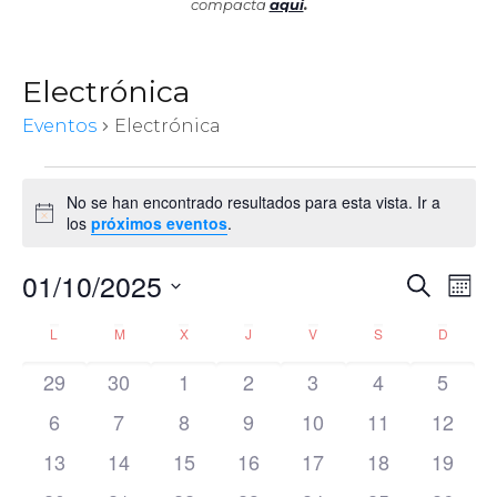
compacta
aquí
.
Electrónica
Eventos
Electrónica
Eventos
No se han encontrado resultados para esta vista. Ir a
Aviso
los
próximos eventos
.
01/10/2025
Nav
Naveg
Buscar
Me
de
de
Selecciona
vist
Calendario
L
LUNES
M
MARTES
X
MIÉRCOLES
J
JUEVES
V
VIERNES
S
SÁBADO
D
DOMIN
la
de
búsqu
fecha.
Eve
de
0
0
0
0
0
0
0
29
30
1
2
3
4
5
y
eventos
eventos
eventos
eventos
eventos
eventos
evento
Eventos
0
0
0
0
0
0
0
6
7
8
9
10
11
12
vistas
eventos
eventos
eventos
eventos
eventos
eventos
evento
0
0
0
0
0
0
0
13
14
15
16
17
18
19
de
eventos
eventos
eventos
eventos
eventos
eventos
evento