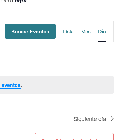
mpacta
aquí
.
Navegación
Buscar Eventos
Lista
Mes
Día
de
vistas
de
Evento
 eventos
.
Siguiente día