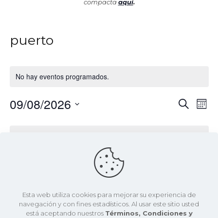
compacta
aquí
.
puerto
No hay eventos programados.
09/08/2026
Nav
Naveg
Buscar
Me
de
de
Selecciona
vist
Calendario
la
de
búsqu
No hay eventos programados.
fecha.
Eve
de
y
Eventos
Últimos Eventos Pasados
vistas
de
junio 3 a las 12:00 am
-
junio 5 a las 12:00 am
JUN
Esta web utiliza cookies para mejorar su experiencia de
3
Evento
SIL Barcelona 2026
navegación y con fines estadísticos. Al usar este sitio usted
2026
está aceptando nuestros
Términos, Condiciones y