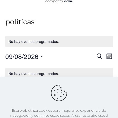
compacta
aquí
.
políticas
No hay eventos programados.
09/08/2026
Nav
Naveg
Buscar
Me
de
de
Selecciona
vist
Calendario
la
de
búsqu
No hay eventos programados.
fecha.
Eve
de
y
Eventos
Últimos Eventos Pasados
vistas
de
noviembre 4, 2025 a las 12:00 am
-
noviembre 6, 2025
NOV
4
Evento
a las 12:00 am
Esta web utiliza cookies para mejorar su experiencia de
2025
Smart City Expo World Congress 2025
navegación y con fines estadísticos. Al usar este sitio usted