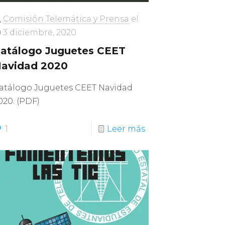
Comisión Telemática y Prensa
el
3 diciembre, 2020
atálogo Juguetes CEET
avidad 2020
atálogo Juguetes CEET Navidad
020. (PDF)
1
Leer más