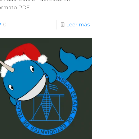
ormato PDF.
0
Leer más