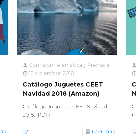
l
Comisión Telemática y Prensa
el
12 diciembre, 2018
Catálogo Juguetes CEET
C
Navidad 2018 (Amazon)
N
Catálogo Juguetes CEET Navidad
C
2018. (PDF)
(
ás
1
Leer más