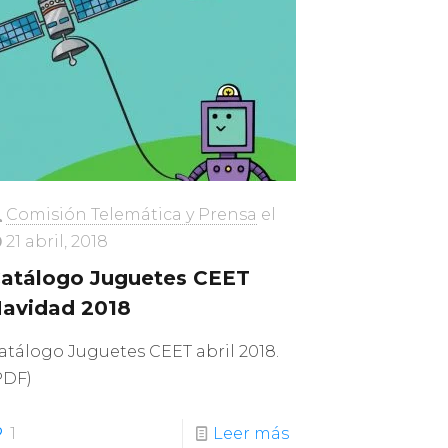
Comisión Telemática y Prensa
el
21 abril, 2018
atálogo Juguetes CEET
avidad 2018
atálogo Juguetes CEET abril 2018.
PDF)
1
Leer más