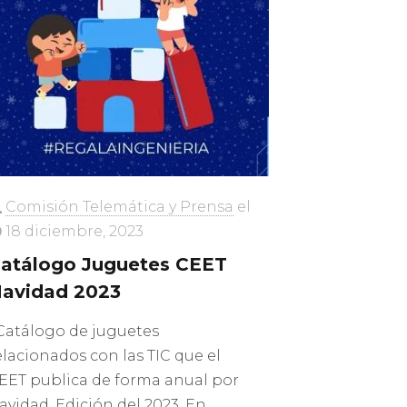
Comisión Telemática y Prensa
el
18 diciembre, 2023
atálogo Juguetes CEET
avidad 2023
atálogo de juguetes
elacionados con las TIC que el
EET publica de forma anual por
avidad. Edición del 2023. En