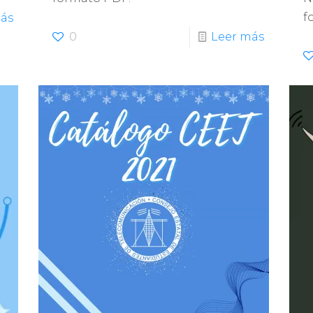
f
ás
0
Leer más