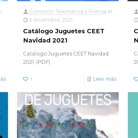
l
Comisión Telemática y Prensa
el
6 diciembre, 2021
Catálogo Juguetes CEET
C
Navidad 2021
N
Catálogo Juguetes CEET Navidad
C
2021. (PDF)
2
ás
1
Leer más