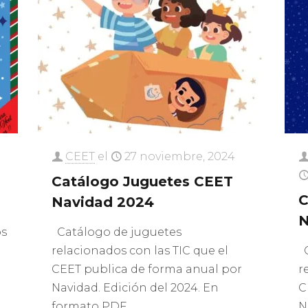
CEET
el
27 noviembre, 2024
Catálogo Juguetes CEET
C
Navidad 2024
N
os
Catálogo de juguetes
relacionados con las TIC que el
C
CEET publica de forma anual por
r
Navidad. Edición del 2024. En
C
formato PDF.
N