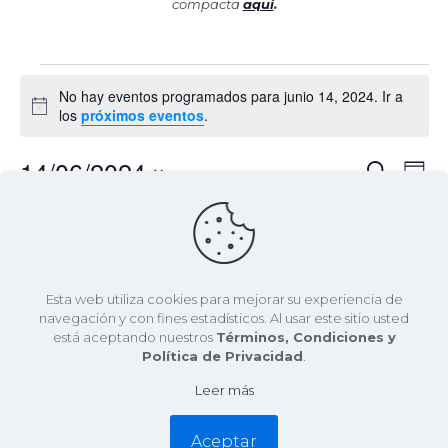
compacta
aquí
.
Eventos
No hay eventos programados para junio 14, 2024. Ir a
en
Aviso
los
próximos eventos
.
junio
14/06/2024
Nav
Naveg
Buscar
Día
14,
de
de
Selecciona
vist
la
2024
de
búsqu
fecha.
Día anterior
Siguiente día
Eve
y
vistas
Esta web utiliza cookies para mejorar su experiencia de
Suscribirse al calendario
navegación y con fines estadísticos. Al usar este sitio usted
de
está aceptando nuestros
Términos, Condiciones y
Política de Privacidad
.
Evento
Leer más
Aceptar