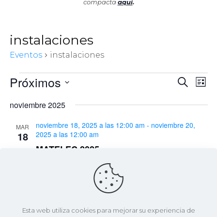
compacta
aquí
.
instalaciones
Eventos
instalaciones
Eventos
Próximos
Nav
Naveg
Buscar
List
de
de
Selecciona
vist
noviembre 2025
la
de
búsqu
fecha.
Eve
noviembre 18, 2025 a las 12:00 am
-
noviembre 20,
MAR
y
18
2025 a las 12:00 am
vistas
MATELEC 2025
de
IFEMA MADRID
Av. del Partenón, 5, Madrid, Spain
Evento
Eventos
Eventos
anterior(es)
Hoy
siguiente(s)
Esta web utiliza cookies para mejorar su experiencia de